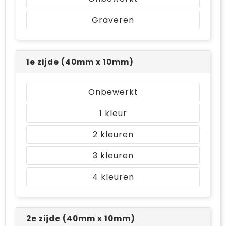
Bodywarmers
Jute tassen
Graveren
Ondergoed en Sokken
Laptop hoezen en tassen
Ademhalingsbescherming
Schoudertassen
1e zijde (40mm x 10mm)
Tablettassen
Onbewerkt
1
2
3
4
2e zijde (40mm x 10mm)