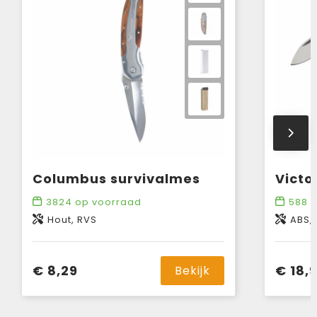
Columbus survivalmes
Victo
3824
op voorraad
588
o
Hout, RVS
ABS,
€ 8,29
€ 18,
Bekijk