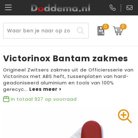
0
0
Paraplu's
Veiligheidsvesten en Veiligheidshesjes
Sweaters
Lunchtassen
Kerst
Reflecterende vesten
Polo's
Picknicktassen en manden
Victorinox Bantam zakmes
Reisbenodigdheden
Schorten en Sloven
Kledingaccessoires
Opbergtassen
Origineel Zwitsers zakmes uit de Officiersserie van
Victorinox met ABS heft, tussenplaten van hard-
Aanstekers
Veiligheidssignalering en Verlichting
T-Shirts
Schoenentassen
geadoniseerd aluminium en tools van 100%
gerecyc
...
Elektronica, Gadgets en USB
Gereedschap
Peuters en Baby's
Golftassen
In totaal
927
op voorraad
Fitness
Handschoenen en Sjaals
Blazers
Aktetassen
Levensmiddelen
Gilets
Schoenen
Duffeltassen
Bidons en Sportflessen
Schoenen
Gilets
Draagtassen