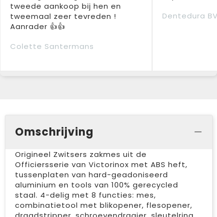
tweede aankoop bij hen en
Dentedura B
tweemaal zeer tevreden !
Aanrader 👍👍
Colette Santermans
Omschrijving
Origineel Zwitsers zakmes uit de
Officiersserie van Victorinox met ABS heft,
tussenplaten van hard-geadoniseerd
aluminium en tools van 100% gerecycled
staal. 4-delig met 8 functies: mes,
combinatietool met blikopener, flesopener,
draadstripper, schroevendraaier, sleutelring,