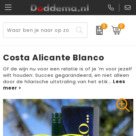
0
0
Paraplu's
Veiligheidsvesten en Veiligheidshesjes
Sweaters
Lunchtassen
Kerst
Reflecterende vesten
Polo's
Picknicktassen en manden
Costa Alicante Blanco
Reisbenodigdheden
Schorten en Sloven
Kledingaccessoires
Opbergtassen
Of de wijn nu voor een relatie is of je 'm voor jezelf
wilt houden: Succes gegarandeerd, en niet alleen
Aanstekers
Veiligheidssignalering en Verlichting
T-Shirts
Schoenentassen
door de hilarische uitstraling van het etik
...
Elektronica, Gadgets en USB
Gereedschap
Peuters en Baby's
Golftassen
Fitness
Handschoenen en Sjaals
Blazers
Aktetassen
Levensmiddelen
Gilets
Schoenen
Duffeltassen
Bidons en Sportflessen
Schoenen
Gilets
Draagtassen