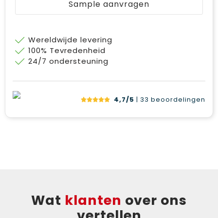
Sample aanvragen
Bodywarmers
Jute tassen
Ondergoed en Sokken
Laptop hoezen en tassen
Wereldwijde levering
100% Tevredenheid
Ademhalingsbescherming
Schoudertassen
24/7 ondersteuning
Tablettassen
4,7/5
| 33
beoordelingen
Wat
klanten
over ons
vertellen