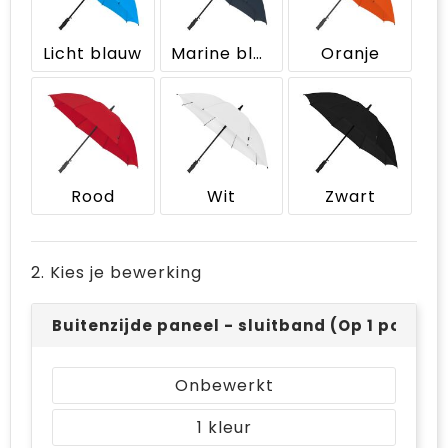
Bodywarmers
Jute tassen
Licht blauw
Marine blauw
Oranje
Ondergoed en Sokken
Laptop hoezen en tassen
Ademhalingsbescherming
Schoudertassen
Tablettassen
Rood
Wit
Zwart
2. Kies je bewerking
Buitenzijde paneel - sluitband (Op 1 positie
Onbewerkt
1