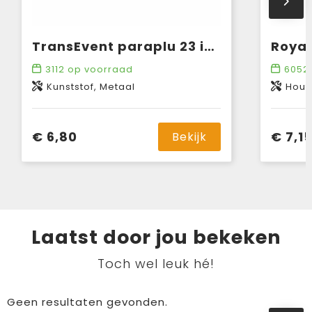
TransEvent paraplu 23 inch
3112
op voorraad
6052
Kunststof, Metaal
Hout,
€ 6,80
€ 7,1
Bekijk
Laatst door jou bekeken
Toch wel leuk hé!
Geen resultaten gevonden.