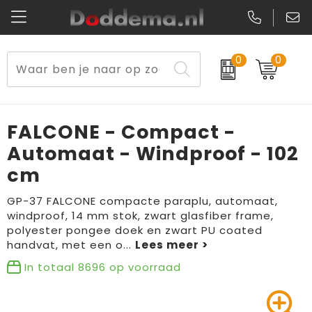
0
0
Paraplu's
Veiligheidsvesten en Veiligheidshesjes
Sweaters
Lunchtassen
Kerst
Reflecterende vesten
Polo's
Picknicktassen en manden
FALCONE - Compact -
Reisbenodigdheden
Schorten en Sloven
Kledingaccessoires
Opbergtassen
Automaat - Windproof - 102
cm
Aanstekers
Veiligheidssignalering en Verlichting
T-Shirts
Schoenentassen
GP-37 FALCONE compacte paraplu, automaat,
Elektronica, Gadgets en USB
Gereedschap
Peuters en Baby's
Golftassen
windproof, 14 mm stok, zwart glasfiber frame,
polyester pongee doek en zwart PU coated
Fitness
Handschoenen en Sjaals
Blazers
Aktetassen
handvat, met een o
...
In totaal
8696
op voorraad
Levensmiddelen
Gilets
Schoenen
Duffeltassen
Bidons en Sportflessen
Schoenen
Gilets
Draagtassen