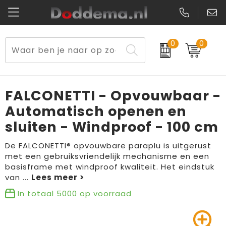
0
0
Paraplu's
Veiligheidsvesten en Veiligheidshesjes
Sweaters
Lunchtassen
Kerst
Reflecterende vesten
Polo's
Picknicktassen en manden
FALCONETTI - Opvouwbaar -
Reisbenodigdheden
Schorten en Sloven
Kledingaccessoires
Opbergtassen
Automatisch openen en
sluiten - Windproof - 100 cm
Aanstekers
Veiligheidssignalering en Verlichting
T-Shirts
Schoenentassen
De FALCONETTI® opvouwbare paraplu is uitgerust
Elektronica, Gadgets en USB
Gereedschap
Peuters en Baby's
Golftassen
met een gebruiksvriendelijk mechanisme en een
basisframe met windproof kwaliteit. Het eindstuk
Fitness
Handschoenen en Sjaals
Blazers
Aktetassen
van
...
In totaal
5000
op voorraad
Levensmiddelen
Gilets
Schoenen
Duffeltassen
Bidons en Sportflessen
Schoenen
Gilets
Draagtassen