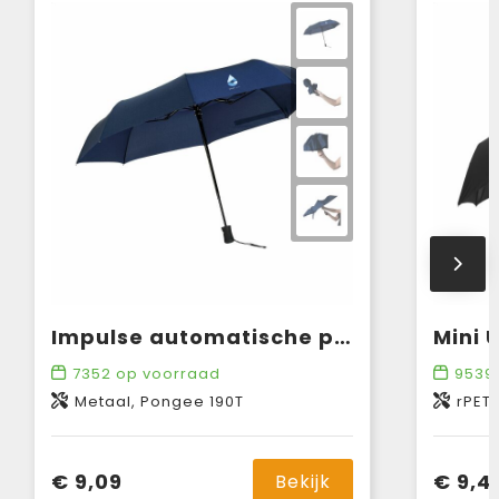
Impulse automatische paraplu 21 inch
7352
op voorraad
9539
Metaal, Pongee 190T
rPET
€ 9,09
€ 9,4
Bekijk