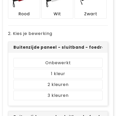
Bodywarmers
Jute tassen
Rood
Wit
Zwart
Ondergoed en Sokken
Laptop hoezen en tassen
Ademhalingsbescherming
Schoudertassen
2. Kies je bewerking
Tablettassen
Buitenzijde paneel - sluitband - foedraal (O
Onbewerkt
1
2
3