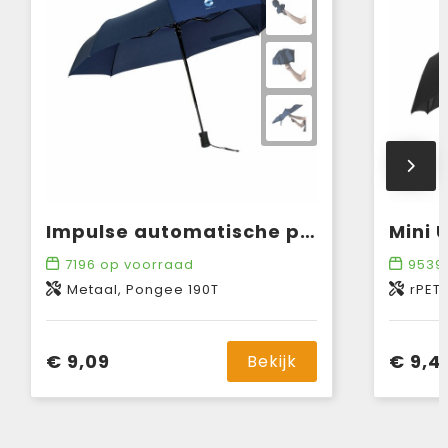
Impulse automatische paraplu 21 inch
7196
op voorraad
9539
Metaal, Pongee 190T
rPET
€ 9,09
€ 9,4
Bekijk