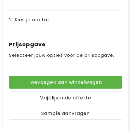
Bodywarmers
Jute tassen
Ondergoed en Sokken
Laptop hoezen en tassen
2. Kies je aantal
Ademhalingsbescherming
Schoudertassen
Prijsopgave
Tablettassen
Selecteer jouw opties voor de prijsopgave.
Toevoegen aan winkelwagen
Vrijblijvende offerte
Sample aanvragen