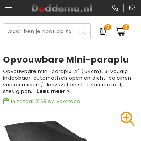
0
0
Paraplu's
Veiligheidsvesten en Veiligheidshesjes
Sweaters
Lunchtassen
Kerst
Reflecterende vesten
Polo's
Picknicktassen en manden
Opvouwbare Mini-paraplu
Reisbenodigdheden
Schorten en Sloven
Kledingaccessoires
Opbergtassen
Opvouwbare mini-paraplu 21" (54cm), 3-voudig
inklapbaar, automatisch open en dicht, baleinen
Aanstekers
Veiligheidssignalering en Verlichting
T-Shirts
Schoenentassen
van aluminium/glasvezel en stok van metaal,
stevig pon
...
Elektronica, Gadgets en USB
Gereedschap
Peuters en Baby's
Golftassen
In totaal
3169
op voorraad
Fitness
Handschoenen en Sjaals
Blazers
Aktetassen
Levensmiddelen
Gilets
Schoenen
Duffeltassen
Bidons en Sportflessen
Schoenen
Gilets
Draagtassen