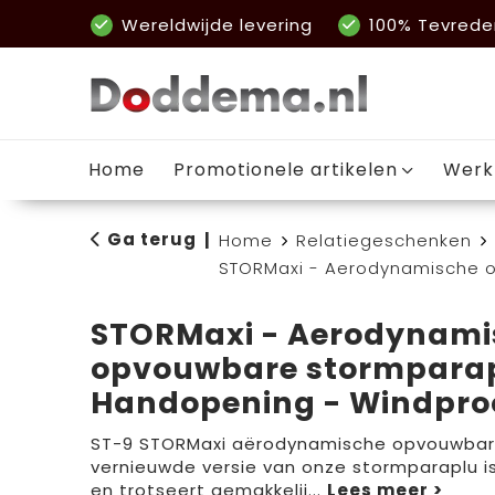
Wereldwijde levering
100% Tevrede
Home
Promotionele artikelen
Werk
Ga terug
|
Home
Relatiegeschenken
STORMaxi - Aerodynamische o
STORMaxi - Aerodynami
opvouwbare stormparap
Handopening - Windproo
ST-9 STORMaxi aërodynamische opvouwbar
vernieuwde versie van onze stormparaplu is
en trotseert gemakkelij
...