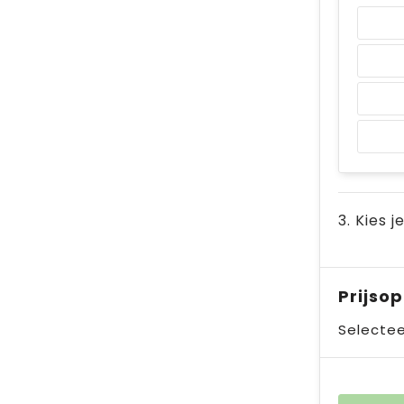
3. Kies j
Prijso
Selectee