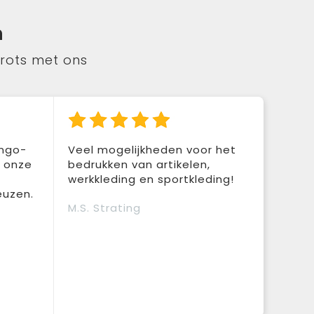
n
trots met ons
ingo-
Veel mogelijkheden voor het
r onze
bedrukken van artikelen,
werkkleding en sportkleding!
euzen.
M.S. Strating