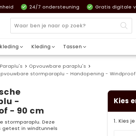
nheid
24/7 ondersteuning
Gratis digitale v
kleding
Kleding
Tassen
Paraplu's
Opvouwbare paraplu's
pvouwbare stormparaplu - Handopening - Windproof
sche
lu -
Kies e
f - 90 cm
1. Kies j
e stormparaplu. Deze
 getest in windtunnels