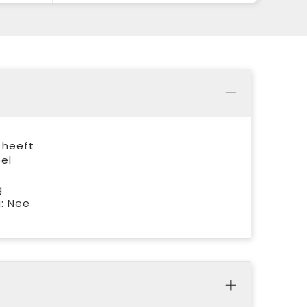
 heeft
el
g
g: Nee