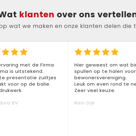
Wat
klanten
over ons vertelle
ts op wat we maken en onze klanten delen die 
rvaring met de Firma
Hier geweest om wat b
a is uitstekend.
spullen op te halen voo
te presentatie zuiltjes
bewonersvereniging.
t voor op de balie.
Leuk om even rond te n
drukwerk.
Zeer veel keuze.
dura BV
Rein Dijk