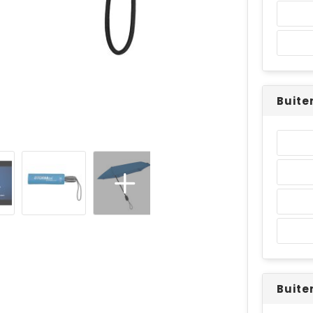
Buite
Buite