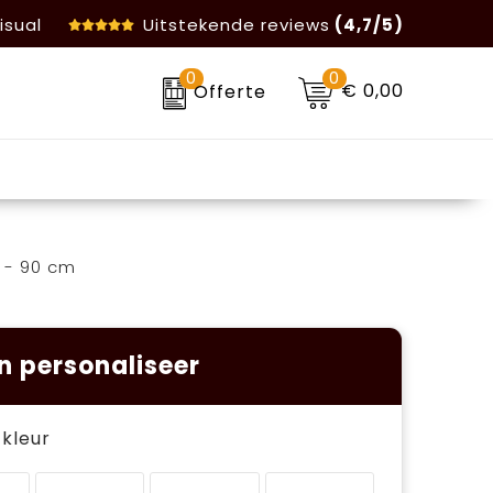
isual
Uitstekende reviews
(4,7/5)
0
0
€ 0,00
Offerte
 - 90 cm
n personaliseer
e kleur