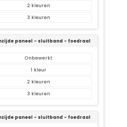
2
3
nzijde paneel - sluitband - foedraal (Op 2 posities
Onbewerkt
1
2
3
nzijde paneel - sluitband - foedraal (Op 4 positie