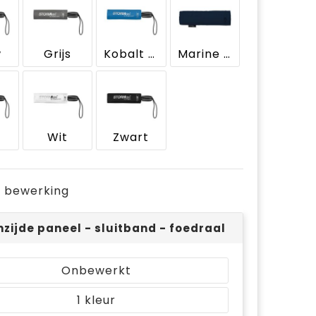
w
Grijs
Kobalt blauw
Marine blauw
Wit
Zwart
je bewerking
nzijde paneel - sluitband - foedraal (Op 1 positie)
Onbewerkt
1