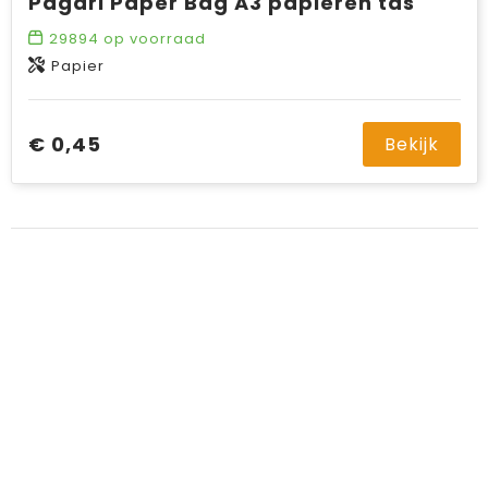
Pagari Paper Bag A3 papieren tas
29894
op voorraad
Papier
€ 0,45
Bekijk