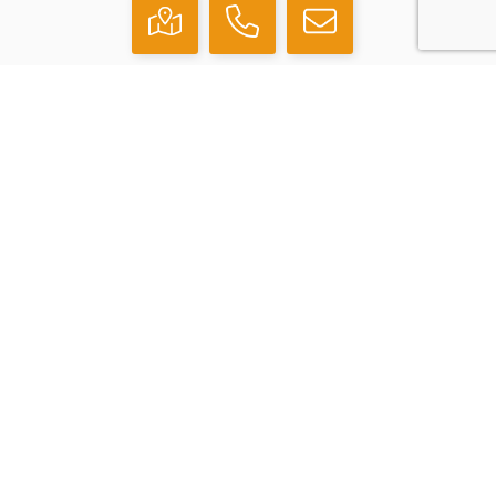
Klantenservice
Contact
Veelgestelde vragen
Over ons
Veilig winkelen
Algemene voorwaarden
Privacyverklaring
Cookiebeleid
Disclaimer