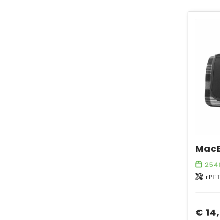
254
rPE
€ 14,