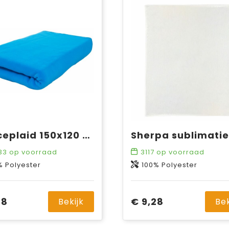
Fleeceplaid 150x120 cm, 250 gr/m²
33
op voorraad
3117
op voorraad
% Polyester
100% Polyester
68
€ 9,28
Bekijk
Bek