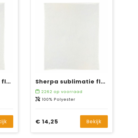
Sherpa sublimatie fleeceplaid 150x120 cm, 300 gr/m²
Sherpa sublimatie fleeceplaid 150x120 cm, 450 gr/m²
2262
op voorraad
100% Polyester
€ 14,25
ijk
Bekijk