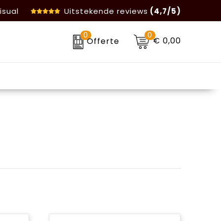
isual
Uitstekende reviews
(4,7/5)
0
0
€ 0,00
Offerte