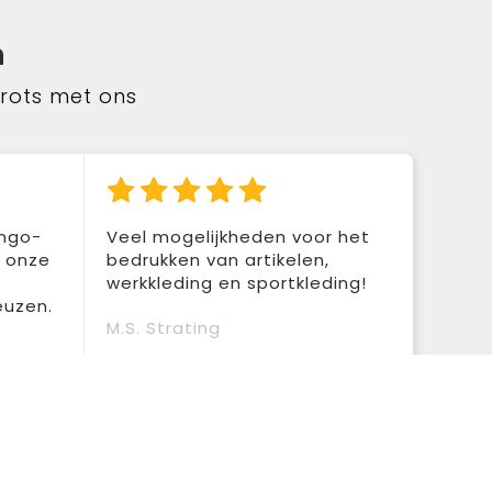
n
trots met ons
ingo-
Veel mogelijkheden voor het
r onze
bedrukken van artikelen,
werkkleding en sportkleding!
euzen.
M.S. Strating