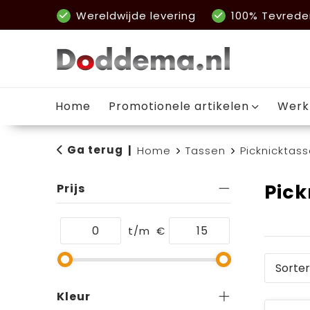
Wereldwijde levering
100% Tevrede
Home
Promotionele artikelen
Werk
Ga terug
|
Home
Tassen
Picknicktas
Pic
Prijs
t/m
€
Kleur