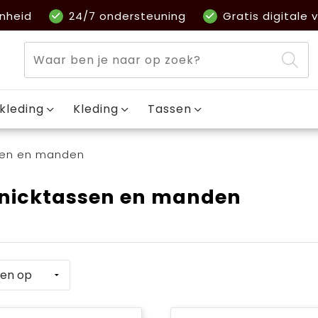
nheid
24/7 ondersteuning
Gratis digitale v
kleding
Kleding
Tassen
sen en manden
knicktassen en manden