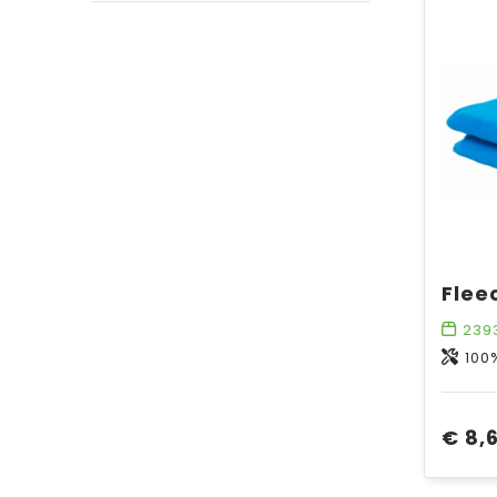
239
100
€ 8,