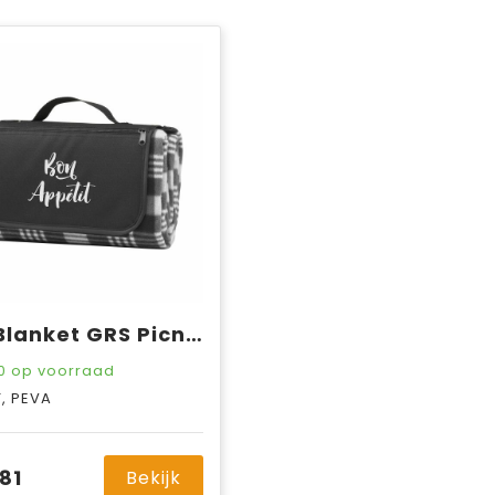
MacBlanket GRS Picnic Blanket picknickkleed
0
op voorraad
T, PEVA
81
Bekijk