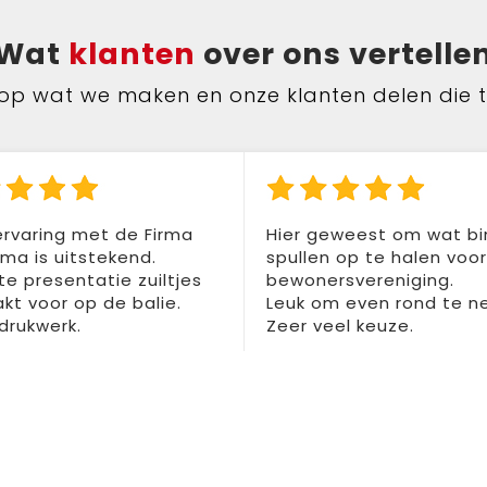
Wat
klanten
over ons vertelle
ts op wat we maken en onze klanten delen die 
rvaring met de Firma
Hier geweest om wat b
a is uitstekend.
spullen op te halen voo
te presentatie zuiltjes
bewonersvereniging.
t voor op de balie.
Leuk om even rond te n
drukwerk.
Zeer veel keuze.
dura BV
Rein Dijk