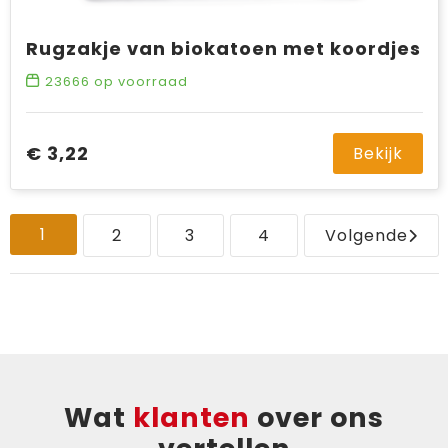
Rugzakje van biokatoen met koordjes
23666
op voorraad
€ 3,22
Bekijk
1
2
3
4
Volgende
Wat
klanten
over ons