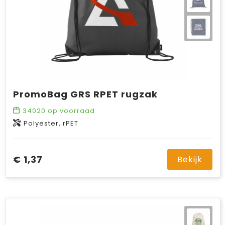
PromoBag GRS RPET rugzak
34020
op voorraad
Polyester, rPET
€ 1,37
Bekijk