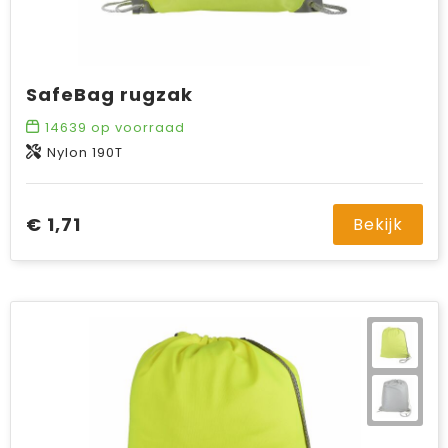
SafeBag rugzak
14639
op voorraad
Nylon 190T
€ 1,71
Bekijk