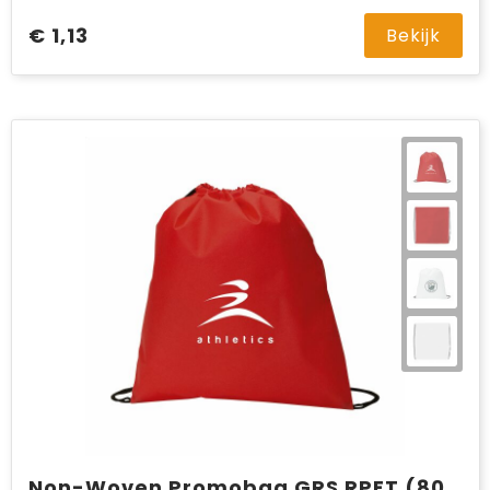
€ 1,13
Bekijk
Non-Woven Promobag GRS RPET (80 g/m²) rugzak