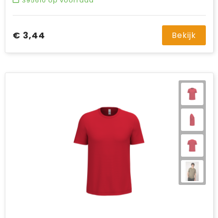
395610
op voorraad
€ 3,44
Bekijk