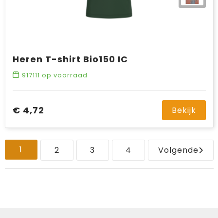
Heren T-shirt Bio150 IC
917111
op voorraad
€ 4,72
Bekijk
1
2
3
4
Volgende