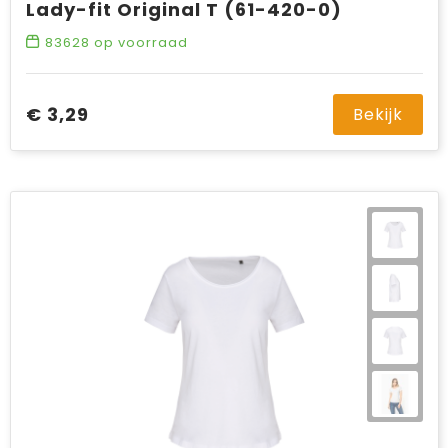
Lady-fit Original T (61-420-0)
83628
op voorraad
€ 3,29
Bekijk